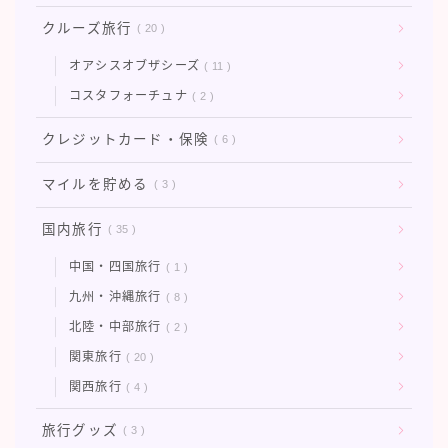
タイ旅行
クルーズ旅行
20
ハワイ旅行
オアシスオブザシーズ
11
フィンランド旅行
コスタフォーチュナ
2
フランス旅行
クレジットカード・保険
6
ラスベガス旅行
マイルを貯める
3
台湾旅行
国内旅行
35
中国・四国旅行
1
九州・沖縄旅行
8
北陸・中部旅行
2
関東旅行
20
関西旅行
4
旅行グッズ
3