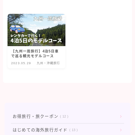
クルーズ旅行
オアシスオブザシーズ
コスタフォーチュナ
クレジットカード・保険
【九州一周旅行】4泊5日車
で巡る観光モデルコース
2023.05.29
九州・沖縄旅行
マイルを貯める
旅行グッズ
海外旅行
イタリア旅行
お得旅行・旅クーポン
12
シンガポール旅行
はじめての海外旅行ガイド
13
スペイン旅行