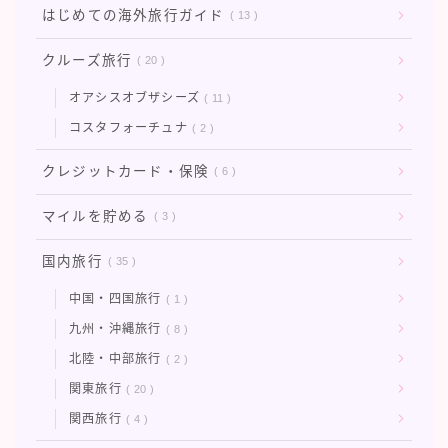
はじめての海外旅行ガイド
13
タイ旅行
ハワイ旅行
クルーズ旅行
20
フィンランド旅行
オアシスオブザシーズ
11
フランス旅行
コスタフォーチュナ
2
ラスベガス旅行
クレジットカード・保険
6
台湾旅行
マイルを貯める
3
国内旅行
35
中国・四国旅行
1
九州・沖縄旅行
8
北陸・中部旅行
2
関東旅行
20
関西旅行
4