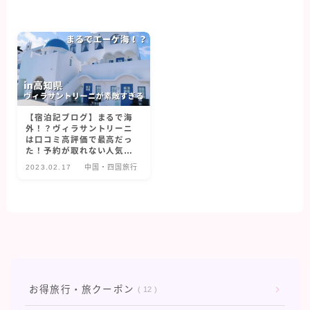
クルーズ旅行
オアシスオブザシーズ
コスタフォーチュナ
クレジットカード・保険
【宿泊記ブログ】まるで海
外！？ヴィラサントリーニ
は口コミ高評価で最高だっ
マイルを貯める
た！予約が取れない人気ホ
テルはいつから予約でき
2023.02.17
中国・四国旅行
る？
旅行グッズ
海外旅行
イタリア旅行
シンガポール旅行
お得旅行・旅クーポン
12
スペイン旅行