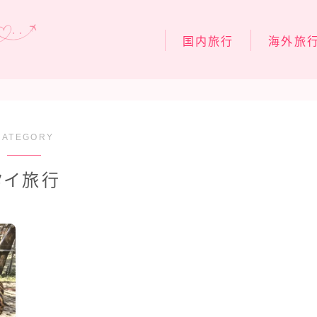
国内旅行
海外旅
関東旅行
スペイン旅行
関西旅行
フィンランド
北陸・中部旅行
フランス旅行
CATEGORY
中国・四国旅行
イタリア旅行
タイ旅行
九州・沖縄旅行
台湾旅行
シンガポール
タイ旅行
ラスベガス旅
ハワイ旅行