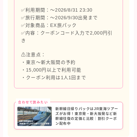
タイ旅行
✅利用期間：〜2026/8/31 23:30
✅旅行期間：〜2026/9/30出発まで
ハワイ旅行
✅対象商品：EX旅パック
フィンランド旅行
✅内容：クーポンコード入力で2,000円引
フランス旅行
き
ラスベガス旅行
⚠️注意点：
台湾旅行
・東京〜新大阪間の予約
・15,000円以上で利用可能
・クーポン利用は1人1回まで
合わせて読みたい
新幹線日帰りパックはJR東海ツアー
ズがお得！東京発・新大阪発など新
幹線往復の定価と比較｜割引クーポ
ン配布中