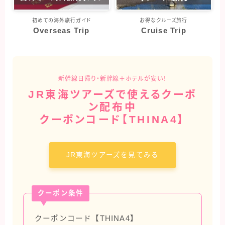
クルーズ旅行
初めての海外旅行ガイド
お得なクルーズ旅行
Overseas Trip
Cruise Trip
オアシスオブザシーズ
コスタフォーチュナ
新幹線日帰り・新幹線＋ホテルが安い！
クレジットカード・保険
JR東海ツアーズで使えるクーポ
ン配布中
マイルを貯める
クーポンコード【THINA4】
旅行グッズ
JR東海ツアーズを見てみる
海外旅行
イタリア旅行
クーポン条件
シンガポール旅行
クーポンコード【THINA4】
スペイン旅行