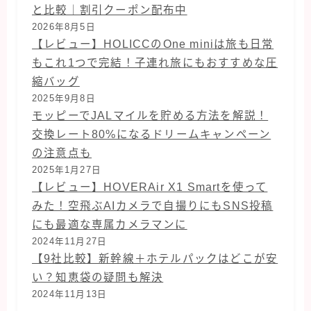
と比較｜割引クーポン配布中
2026年8月5日
【レビュー】HOLICCのOne miniは旅も日常
もこれ1つで完結！子連れ旅にもおすすめな圧
縮バッグ
2025年9月8日
モッピーでJALマイルを貯める方法を解説！
交換レート80%になるドリームキャンペーン
の注意点も
2025年1月27日
【レビュー】HOVERAir X1 Smartを使って
みた！空飛ぶAIカメラで自撮りにもSNS投稿
にも最適な専属カメラマンに
2024年11月27日
【9社比較】新幹線＋ホテルパックはどこが安
い？知恵袋の疑問も解決
2024年11月13日