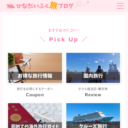
MENU
おすすめカテゴリー
お得旅行・旅クーポン
＼ Pick Up ／
はじめての海外旅行ガイド
はじめての海外旅行ガイド
国内旅行
関東旅行
旅行をお得にするクーポン
ホテル宿泊記・観光地
北陸・中部旅行
Coupon
Review
関西旅行
中国・四国旅行
九州・沖縄旅行