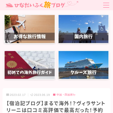
MENU
お得旅行・旅クーポン
はじめての海外旅行ガイド
はじめての海外旅行ガイド
国内旅行
関東旅行
北陸・中部旅行
関西旅行
2023.02.17
2023.06.19
中国・四国旅行
中国・四国旅行
【宿泊記ブログ】まるで海外！？ヴィラサント
九州・沖縄旅行
リーニは口コミ高評価で最高だった！予約