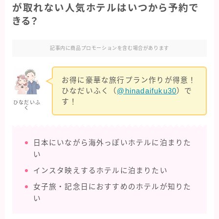
が取れない人気ホテルはいつから予約で
クルーズ旅行
きる？
オアシスオブザシーズ
記事内に商品プロモーションを含む場合があります
コスタフォーチュナ
クレジットカード・保険
お得に豪華な旅行プラン作りが得意！
ひなだいふく（
@hinadaifuku30
）で
す！
ひなだいふ
マイルを貯める
く
旅行グッズ
日本にいながら海外っぽいホテルに泊まりた
い
海外旅行
インスタ映えするホテルに泊まりたい
イタリア旅行
女子旅・記念日におすすめのホテルが知りた
シンガポール旅行
い
スペイン旅行