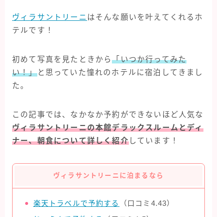
タイ旅行
ヴィラサントリーニ
はそんな願いを叶えてくれるホ
ハワイ旅行
テルです！
フィンランド旅行
初めて写真を見たときから
「いつか行ってみた
フランス旅行
い！」
と思っていた憧れのホテルに宿泊してきまし
ラスベガス旅行
た。
台湾旅行
この記事では、なかなか予約ができないほど人気な
ヴィラサントリーニの本館デラックスルームとディ
ナー、朝食について詳しく紹介
しています！
ヴィラサントリーニに泊まるなら
楽天トラベルで予約する
（口コミ4.43）