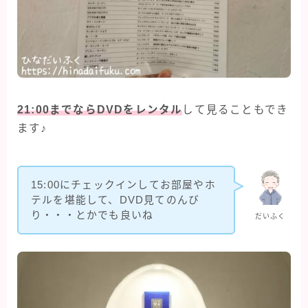
21:00までならDVDをレンタル
して見ることもでき
ます♪
15:00にチェックインしてお部屋やホ
テルを堪能して、DVD見てのんび
Follow Me
り・・・とかでも良いね
だいふく