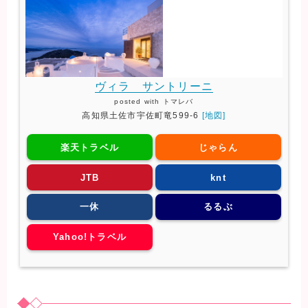
ヴィラ サントリーニ
posted with
トマレバ
高知県土佐市宇佐町竜599-6
[地図]
楽天トラベル
じゃらん
JTB
knt
一休
るるぶ
Yahoo!トラベル