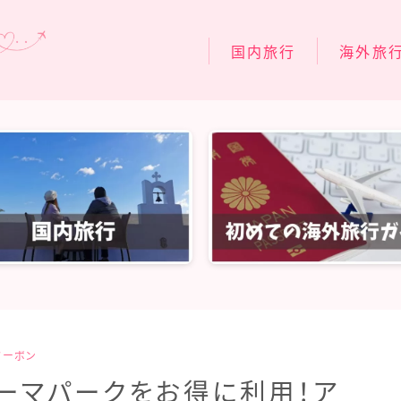
国内旅行
海外旅
関東旅行
スペイン旅行
関西旅行
フィンランド
北陸・中部旅行
フランス旅行
中国・四国旅行
イタリア旅行
九州・沖縄旅行
台湾旅行
シンガポール
タイ旅行
クーポン
ラスベガス旅
テーマパークをお得に利用！ア
ハワイ旅行