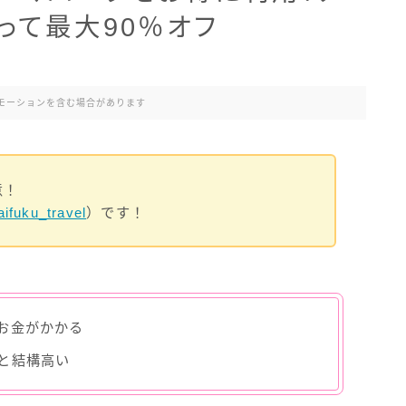
って最大90％オフ
モーションを含む場合があります
意！
ifuku_travel
）です！
お金がかかる
と結構高い