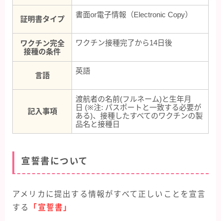
書面or電子情報（Electronic Copy）
証明書タイプ
ワクチン接種完了から14日後
ワクチン完全
接種の条件
英語
言語
渡航者の名前(フルネーム)と生年月
日 (※注: パスポートと一致する必要が
記入事項
ある)、接種したすべてのワクチンの製
品名と接種日
宣誓書について
アメリカに提出する情報がすべて正しいことを宣言
する
「宣誓書」