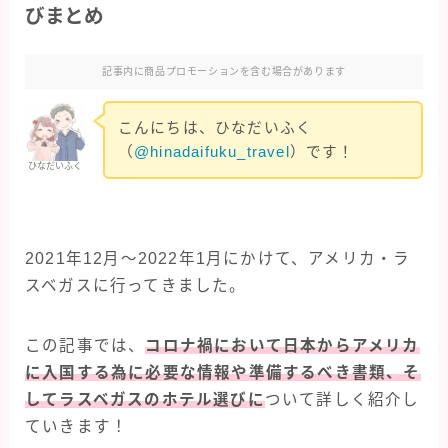
びまとめ
クルーズ旅行
オアシスオブザシーズ
記事内に商品プロモーションを含む場合があります
コスタフォーチュナ
こんにちは、ひなだいふく
（
@hinadaifuku_travel
）です！
クレジットカード・保険
ひなだいふく
マイルを貯める
2021年12月〜2022年1月にかけて、アメリカ・ラ
旅行グッズ
スベガスに行ってきました。
海外旅行
この記事では、
コロナ禍において日本からアメリカ
イタリア旅行
に入国する為に必要な情報や準備するべき書類、そ
してラスベガスのホテル選びに
ついて詳しく紹介し
シンガポール旅行
ていきます！
スペイン旅行