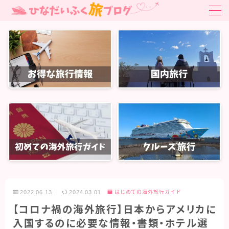
MENU
お得旅行・旅クーポン
はじめての海外旅行ガイド
はじめての海外旅行ガイド
国内旅行
関東旅行
北陸・中部旅行
関西旅行
2022.06.13
2024.03.01
はじめての海外旅行ガイド
中国・四国旅行
【コロナ禍の海外旅行】日本からアメリカに
九州・沖縄旅行
入国するのに必要な情報・書類・ホテル選