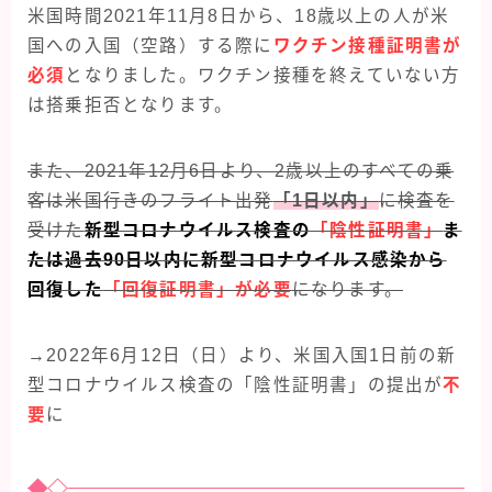
米国時間2021年11月8日から、18歳以上の人が米
国への入国（空路）する際に
ワクチン接種証明書が
必須
となりました。ワクチン接種を終えていない方
は搭乗拒否となります。
また、2021年12月6日より、2歳以上のすべての乗
客は米国行きのフライト出発
「1日以内」
に検査を
受けた
新型コロナウイルス検査の
「陰性証明書」
ま
たは過去90日以内に新型コロナウイルス感染から
回復した
「回復証明書」が必要
になります。
→2022年6月12日（日）より、米国入国1日前の新
型コロナウイルス検査の「陰性証明書」の提出が
不
要
に