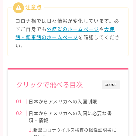
タイ旅行
ハワイ旅行
コロナ禍では日々情報が変化しています。必
フィンランド旅行
ずご自身でも
外務省のホームページ
や
大使
館・領事館のホームページ
を確認してくださ
フランス旅行
い。
ラスベガス旅行
台湾旅行
クリックで飛べる目次
CLOSE
日本からアメリカへの入国制限
日本からアメリカへの入国に必要な書
類・情報
新型コロナウイルス検査の陰性証明書に