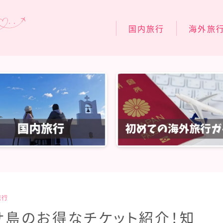
国内旅行
海外旅
関東旅行
スペイン旅行
関西旅行
フィンランド
北陸・中部旅行
フランス旅行
中国・四国旅行
イタリア旅行
九州・沖縄旅行
台湾旅行
シンガポール
タイ旅行
旅行
ラスベガス旅
サ島のお得なチケット紹介！知
ハワイ旅行