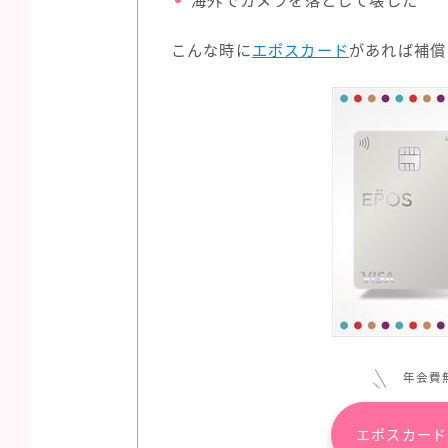
海外でカメラを落として壊した
こんな時に
エポスカード
があれば補償
年会費
エポスカード