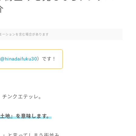
介
モーションを含む場合があります
@hinadaifuku30
）です！
、チンクエテッレ。
の土地』を意味します。
！」と言ってしまう街並み。