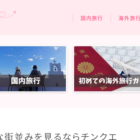
国内旅行
海外旅
関東旅行
スペイン旅行
関西旅行
フィンランド
北陸・中部旅行
フランス旅行
中国・四国旅行
イタリア旅行
九州・沖縄旅行
台湾旅行
シンガポール
タイ旅行
ラスベガス旅
な街並みを見るならチンクエ
ハワイ旅行