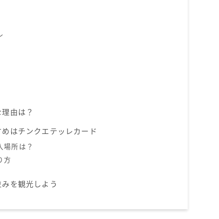
レ
な理由は？
すめはチンクエテッレカード
入場所は？
り方
並みを観光しよう