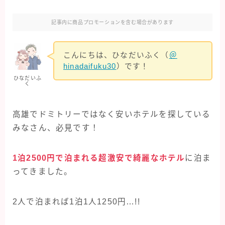
クルーズ旅行
記事内に商品プロモーションを含む場合があります
オアシスオブザシーズ
コスタフォーチュナ
こんにちは、ひなだいふく（
＠
hinadaifuku30
）です！
ひなだいふ
クレジットカード・保険
く
マイルを貯める
高雄でドミトリーではなく安いホテルを探している
みなさん、必見です！
旅行グッズ
1泊2500円で泊まれる超激安で綺麗なホテル
に泊ま
海外旅行
ってきました。
イタリア旅行
2人で泊まれば1泊1人1250円…!!
シンガポール旅行
スペイン旅行