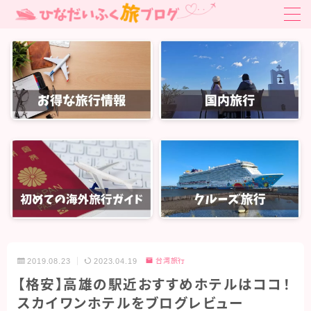
MENU
お得旅行・旅クーポン
はじめての海外旅行ガイド
はじめての海外旅行ガイド
国内旅行
関東旅行
北陸・中部旅行
関西旅行
2019.08.23
2023.04.19
台湾旅行
中国・四国旅行
【格安】高雄の駅近おすすめホテルはココ！
九州・沖縄旅行
スカイワンホテルをブログレビュー