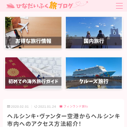
MENU
お得旅行・旅クーポン
はじめての海外旅行ガイド
はじめての海外旅行ガイド
国内旅行
関東旅行
北陸・中部旅行
関西旅行
2020.02.01
2021.01.24
フィンランド旅行
中国・四国旅行
ヘルシンキ・ヴァンター空港からヘルシンキ
九州・沖縄旅行
市内へのアクセス方法紹介！