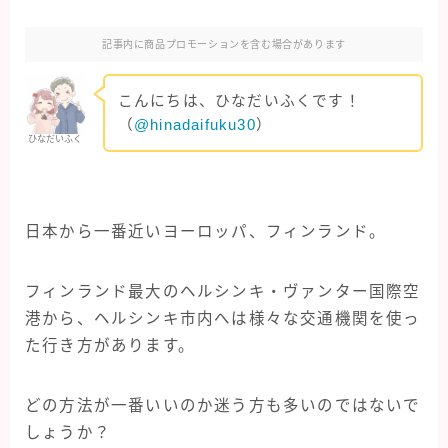
クルーズ旅行
記事内に商品プロモーションを含む場合があります
オアシスオブザシーズ
こんにちは、ひなだいふくです！
コスタフォーチュナ
（
@hinadaifuku30
）
ひなだいふく
クレジットカード・保険
マイルを貯める
日本から一番近いヨーロッパ、フィンランド。
旅行グッズ
フィンランド最大のヘルシンキ・ヴァンター国際空
港から、ヘルシンキ市内へは様々な交通機関を使っ
海外旅行
た行き方があります。
イタリア旅行
シンガポール旅行
どの方法が一番いいのか迷う方も多いのではないで
しょうか？
スペイン旅行