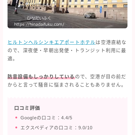
ヒルトンヘルシンキエアポートホテル
は空港直結な
ので、深夜便・早朝出発便・トランジット利用に最
適。
防音設備もしっかりしている
ので、空港が目の前だ
からと言って騒音に悩まされることもありません。
Follow Me
口コミ評価
Googleの口コミ：4.4/5
エクスペディアの口コミ：9.0/10