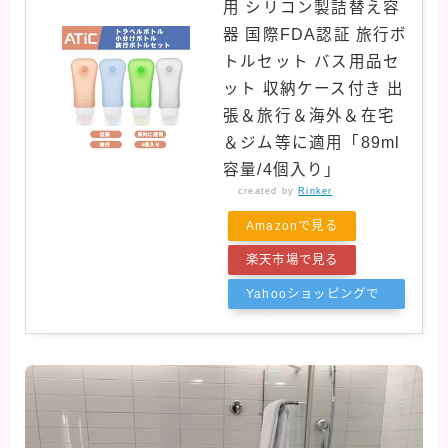
用 シリコン製詰替え容
器 国際FDA認証 旅行ボ
トルセット バス用品セ
ット 収納ケース付き 出
張＆旅行＆海外＆在宅
＆ジム等に適用「89ml
容量/4個入り」
created by
Rinker
Amazonで見る
楽天市場で見る
Yahooショッピングで
見る