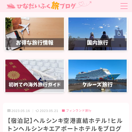
MENU
お得旅行・旅クーポン
はじめての海外旅行ガイド
はじめての海外旅行ガイド
国内旅行
関東旅行
北陸・中部旅行
関西旅行
2023.05.16
2023.05.21
フィンランド旅行
中国・四国旅行
【宿泊記】ヘルシンキ空港直結ホテル！ヒル
九州・沖縄旅行
トンヘルシンキエアポートホテルをブログ