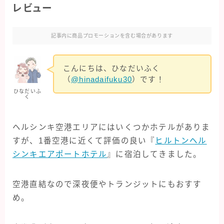
レビュー
クルーズ旅行
オアシスオブザシーズ
記事内に商品プロモーションを含む場合があります
コスタフォーチュナ
こんにちは、ひなだいふく
（
@hinadaifuku30
）です！
クレジットカード・保険
ひなだいふ
く
マイルを貯める
ヘルシンキ空港エリアにはいくつかホテルがありま
旅行グッズ
すが、1番空港に近くて評価の良い『
ヒルトンヘル
シンキエアポートホテル
』に宿泊してきました。
海外旅行
イタリア旅行
空港直結なので深夜便やトランジットにもおすす
め。
シンガポール旅行
スペイン旅行