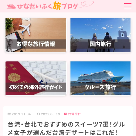
MENU
お得旅行・旅クーポン
はじめての海外旅行ガイド
はじめての海外旅行ガイド
国内旅行
関東旅行
北陸・中部旅行
関西旅行
2019.11.04
2022.06.19
台湾旅行
中国・四国旅行
台湾・台北でおすすめのスイーツ7選！グル
九州・沖縄旅行
メ女子が選んだ台湾デザートはこれだ！