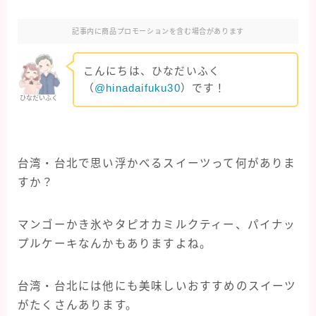
クルーズ旅行
記事内に商品プロモーションを含む場合があります
オアシスオブザシーズ
こんにちは、ひなだいふく
コスタフォーチュナ
（
@hinadaifuku30
）です！
ひなだいふく
クレジットカード・保険
マイルを貯める
台湾・台北で思い浮かべるスイーツって何がありま
すか？
旅行グッズ
マンゴーかき氷やタピオカミルクティー、パイナッ
海外旅行
プルケーキなんかもありますよね。
イタリア旅行
シンガポール旅行
台湾・台北には他にも美味しいおすすめのスイーツ
がたくさんあります。
スペイン旅行